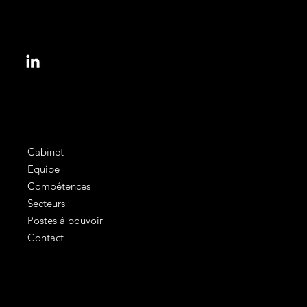
153, bd Haussmann
75008 Paris, France
informations@colbert.law
Cabinet
Equipe
Compétences
Secteurs
Postes à pouvoir
Contact
Mentions légales
Conditions générales d'utilisation