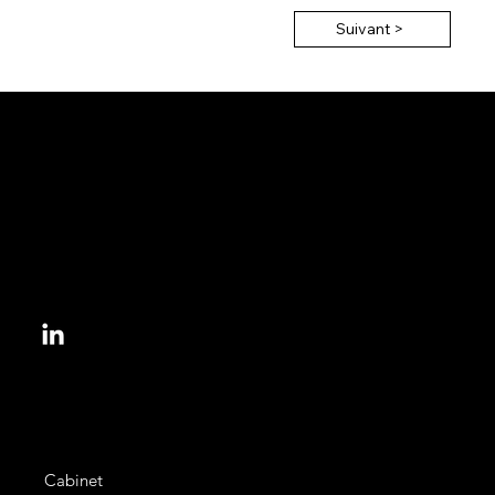
Suivant >
153, bd Haussmann
75008 Paris, France
informations@colbert.law
Cabinet