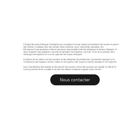
L'Equipe Assurance & Risques d'entreprise est constituée d’avocats experts en prévention des risques et gestion
des sinistres complexes dans des secteurs divers (industrie, sport, automobile, agriculture, etc)
Elle dispose d’une expérience solide en assurance, responsabilité civile des entreprises et de leurs dirigeants, et
dans l'évaluation des préjudices corporels en réparation de préjudices corporels. Forte de sa pratique, elle a
développé une expertise sur tous les sujets liés aux risques émergents.
La plupart de ses clients sont des assureurs et des entreprises de premier plan, qui peuvent s’appuyer sur la
connaissance que l’équipe a de leurs métiers et de la gestion des risques et sinistres auxquels ils sont exposés.
Leur compréhension des attentes et des besoins des assurés comme des assureurs est capitale, car elle est le
socle qui permet de les conseiller et de bâtir une défense totalement adaptée à leurs besoins.
Nous contacter