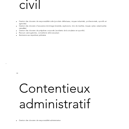
civil
Gestion des dossiers de responsabilité civile (produits défectueux, risques industriels, professionnels, sportifs et
agricoles)
Gestion des dossiers d'assurance dommage (incendie, explosions, bris de machine, risques cyber, catastrophes
naturelles)
Gestion des dossiers de préjudices corporels (accidents de la circulation et sportifs)
Recours subrogatoires, conventions entre assureurs
Assistance aux expertises judiciaires
04
Contentieux
administratif
Gestion des dossiers de responsabilité administrative