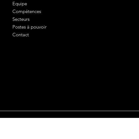
Equipe
Compétences
Secteurs
Postes à pouvoir
Contact
Mentions légales
Conditions générales d'utilisation
Politique de confidentialité
©2024 COLBERT avec
In'Up MC