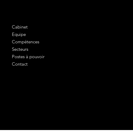
Cabinet
Equipe
Compétences
Secteurs
Postes à pouvoir
Contact
Mentions légales
Conditions générales d'utilisation
Politique de confidentialité
©2024 COLBERT avec
In'Up MC