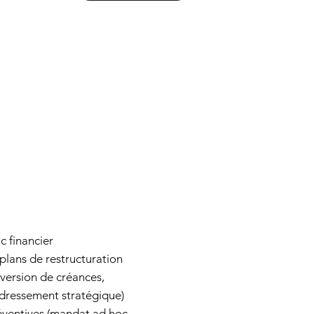
c financier
plans de restructuration
nversion de créances,
edressement stratégique)
ventives (mandat ad hoc,