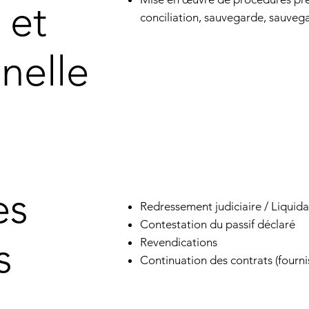
 et
conciliation, sauvegarde, sauveg
nelle
es
Redressement judiciaire / Liquida
Contestation du passif déclaré
s
Revendications
Continuation des contrats (fournis