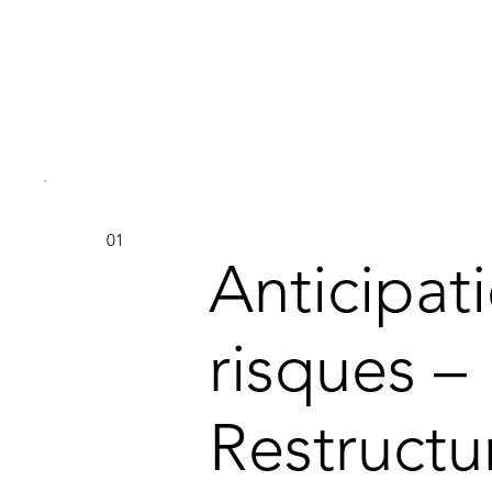
01
Anticipat
risques –
Restructu