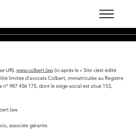
esse URL
www.colbert.law
(ci-après le « Site »)est édité
ilité limitée d’avocats Colbert, immatriculée au Registre
 n° 987 456 175, dont le siège social est situé 153,
bert.law
ccio, associée gérante.