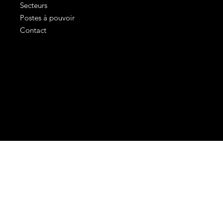
Secteurs
Postes à pouvoir
Contact
Mentions légales
Conditions générales d'utilisation
Politique de confidentialité
©2024 COLBERT avec
In'Up MC