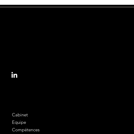
153, bd Haussmann
75008 Paris, France
informations@colbert.law
Bus
Lignes 22, 43, 52, 54, 28, 80, 83, 84, 93
Velib
'
Station Rue de Berri
Cabinet
Equipe
Compétences