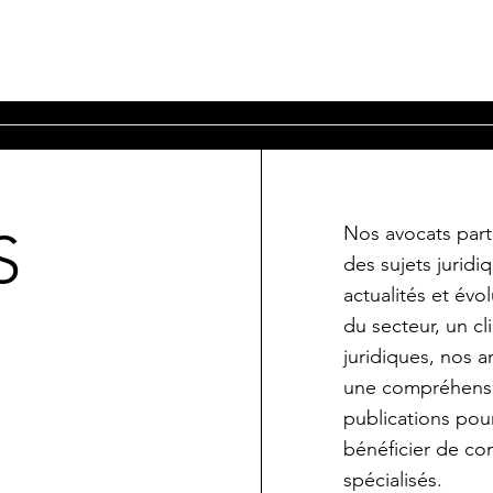
Nos avocats part
S
des sujets juridi
actualités et év
du secteur, un cl
juridiques, nos a
une compréhensi
publications pour
bénéficier de con
spécialisés.