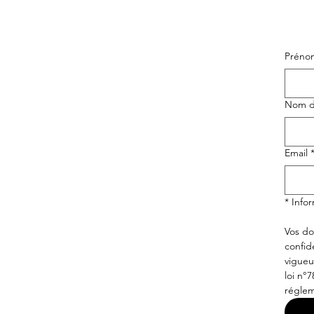
Préno
Nom de
Email
* Info
Vos do
confid
vigueu
loi n°7
réglem