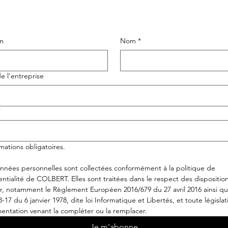
m
Nom
*
 l'entreprise
*
rmations obligatoires.
nnées personnelles sont collectées conformément à la politique de 
entialité de COLBERT. Elles sont traitées dans le respect des disposition
r, notamment le Règlement Européen 2016/679 du 27 avril 2016 ainsi que
8-17 du 6 janvier 1978, dite loi Informatique et Libertés, et toute législat
entation venant la compléter ou la remplacer.
Je m'abonne