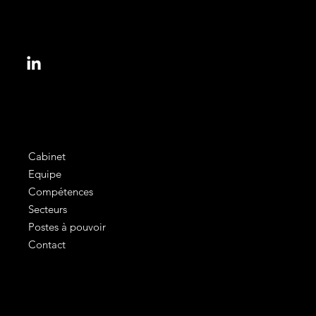
153, bd Haussmann
75008 Paris, France
informations@colbert.law
Cabinet
Equipe
Compétences
Secteurs
Postes à pouvoir
Contact
Mentions légales
Conditions générales d'utilisation