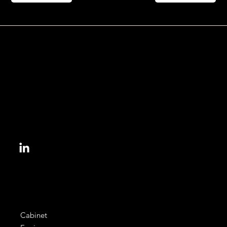
153, bd Haussmann
75008 Paris, France
informations@colbert.law
Cabinet