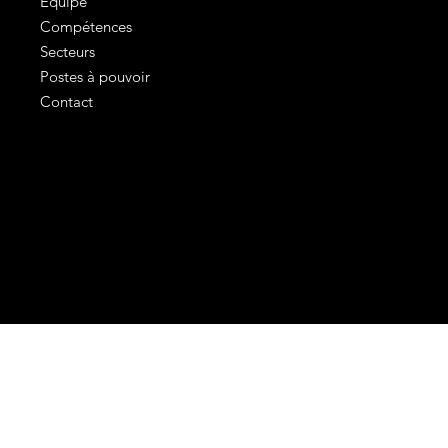
Equipe
Compétences
Secteurs
Postes à pouvoir
Contact
Mentions légales
Conditions générales d'utilisation
Politique de confidentialité
©2024 COLBERT avec
In'Up MC