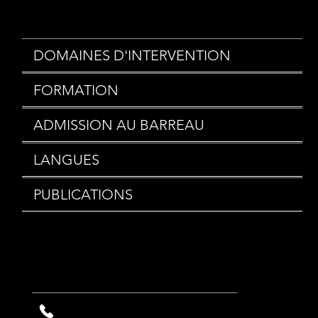
Parallèlement à ses activités, Sonia s’intéresse à la prise de parole et à la transmission : elle a participé à plusieurs
concours d’éloquence, encadre des travaux dirigés en art oratoire et intervient ponctuellement dans des
établissements scolaires pour l’association ‘Trouve Ta Voix’.
DOMAINES D'INTERVENTION
FORMATION
ADMISSION AU BARREAU
LANGUES
PUBLICATIONS
CONTACT
+33 (0)1 87 46 08 08