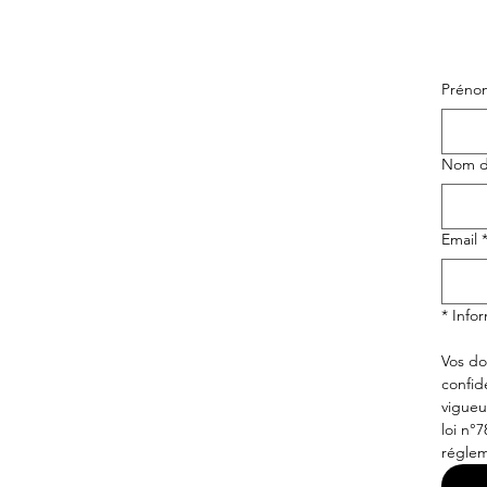
Préno
Nom de
Email
* Info
Vos do
confid
vigueu
loi n°7
réglem