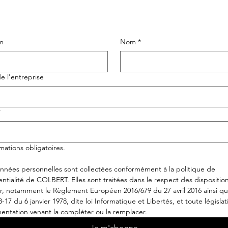
m
Nom
*
 l'entreprise
*
rmations obligatoires.
nnées personnelles sont collectées conformément à la politique de 
entialité de COLBERT. Elles sont traitées dans le respect des disposition
r, notamment le Règlement Européen 2016/679 du 27 avril 2016 ainsi que
8-17 du 6 janvier 1978, dite loi Informatique et Libertés, et toute législat
entation venant la compléter ou la remplacer.
Je m'abonne