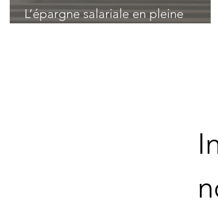
L’épargne salariale en pleine
mutation
I
n