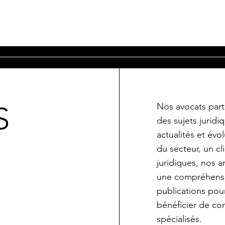
Nos avocats part
S
des sujets juridi
actualités et év
du secteur, un cl
juridiques, nos a
une compréhensi
publications pour
bénéficier de con
spécialisés.