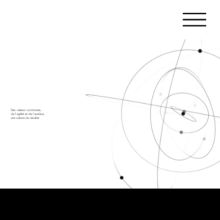
Des valeurs communes,
de l'agilité et de l'audace,
une culture du résultat
Cabinet d’avocats d'affaires français
indépendant, entrepreneur et pluridisciplinaire