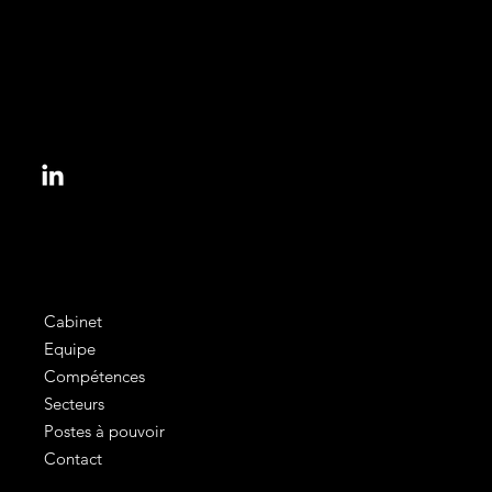
153, bd Haussmann
75008 Paris, France
informations@colbert.law
Cabinet
Equipe
Compétences
Secteurs
Postes à pouvoir
Contact